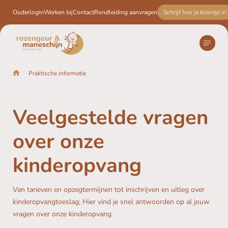
Ouderlogin
Werken bij
Contact
Rondleiding aanvragen
Schrijf hier je kleintje in
Praktische informatie
Home
Kinderopvang
Praktische informatie
Veelgestelde vragen
over onze
Schrijf hier je kleintje in
kinderopvang
Van tarieven en opzegtermijnen tot inschrijven en uitleg over
kinderopvangtoeslag; Hier vind je snel antwoorden op al jouw
vragen over onze kinderopvang.