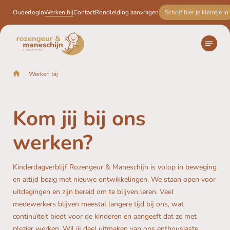
Ouderlogin
Werken bij
Contact
Rondleiding aanvragen
Schrijf hier je kleintje in
Werken bij
Home
Kinderopvang
Praktische informatie
Kom jij bij ons
werken?
Schrijf hier je kleintje in
Kinderdagverblijf Rozengeur & Maneschijn is volop in beweging
en altijd bezig met nieuwe ontwikkelingen. We staan open voor
uitdagingen en zijn bereid om te blijven leren. Veel
medewerkers blijven meestal langere tijd bij ons, wat
continuïteit biedt voor de kinderen en aangeeft dat ze met
plezier werken. Wil jij deel uitmaken van ons enthousiaste