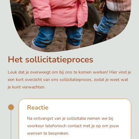
Het sollicitatieproces
Leuk dat je overweegt om bij ons te komen werken! Hier vind je
een kort overzicht van ons sollicitatieproces, zodat je weet wat
je kunt verwachten.
Reactie
Na ontvangst van je sollicitatie nemen we bij
voorkeur telefonisch contact met je op om jouw
wensen te bespreken.